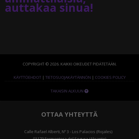
auttakaa sinua!
COPYRIGHT © 2026. KAIKKI OIKEUDET PIDÄTETÄÄN.
KÄYTTÖEHDOT
|
TIETOSUOJAKÄYTÄNNÖN
|
COOKIES POLICY
TAKAISIN ALKUUN
OTTAA YHTEYTTÄ
Calle Rafael Alberti, Nº 3 - Los Palacios (Rojales)
03179 Formentera del Segura (Alicante)