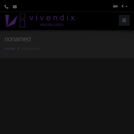
€
nonamed
Home
nonamed