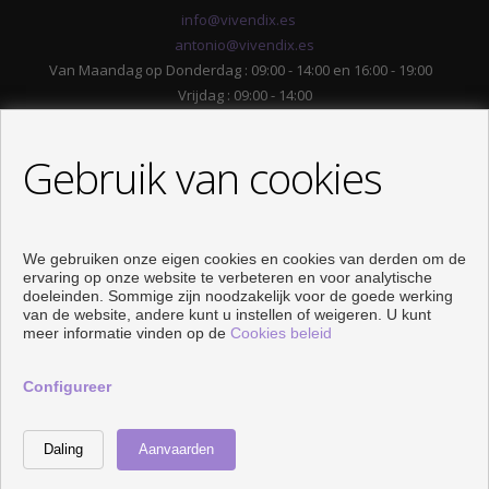
info@vivendix.es
antonio@vivendix.es
Van Maandag op Donderdag : 09:00 - 14:00 en 16:00 - 19:00
Vrijdag : 09:00 - 14:00
Gebruik van cookies
We gebruiken onze eigen cookies en cookies van derden om de
ervaring op onze website te verbeteren en voor analytische
doeleinden. Sommige zijn noodzakelijk voor de goede werking
van de website, andere kunt u instellen of weigeren. U kunt
meer informatie vinden op de
VOLG ONS
Cookies beleid
Configureer
Ontwikkeld door
Inmoenter