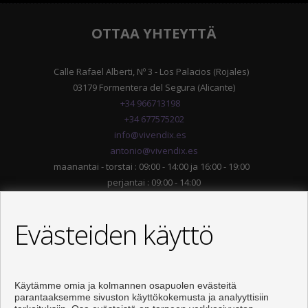
OTTAA YHTEYTTÄ
Calle Rafael Alberti, Nº 3 - Los Palacios (Rojales)
03179 Formentera del Segura (Alicante)
+34 966713198
+34 677575202
info@vivendix.es
antonio@vivendix.es
maanantai - torstai : 09:00 - 14:00 ja 16:00 - 19:00
perjantai : 09:00 - 14:00
Evästeiden käyttö
Käytämme omia ja kolmannen osapuolen evästeitä
parantaaksemme sivuston käyttökokemusta ja analyyttisiin