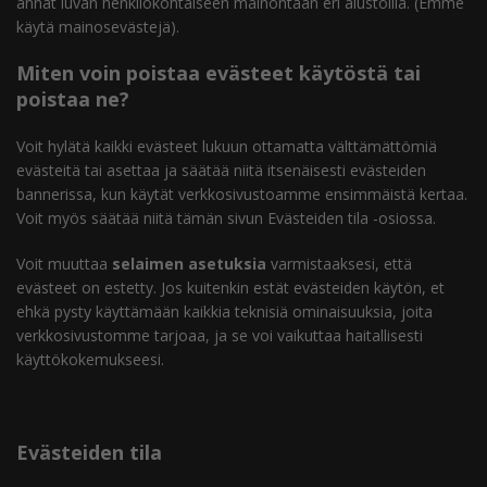
annat luvan henkilökohtaiseen mainontaan eri alustoilla.
(Emme
käytä mainosevästejä).
Miten voin poistaa evästeet käytöstä tai
poistaa ne?
Voit hylätä kaikki evästeet lukuun ottamatta välttämättömiä
evästeitä tai asettaa ja säätää niitä itsenäisesti evästeiden
bannerissa, kun käytät verkkosivustoamme ensimmäistä kertaa.
Voit myös säätää niitä tämän sivun Evästeiden tila -osiossa.
Voit muuttaa
selaimen asetuksia
varmistaaksesi, että
evästeet on estetty. Jos kuitenkin estät evästeiden käytön, et
ehkä pysty käyttämään kaikkia teknisiä ominaisuuksia, joita
verkkosivustomme tarjoaa, ja se voi vaikuttaa haitallisesti
käyttökokemukseesi.
Evästeiden tila