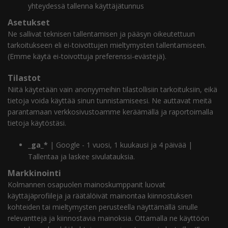
yhteydessä tallenna käyttäjätunnus
Asetukset
Ne sallivat teknisen tallentamisen ja pääsyn oikeutettuun
tarkoitukseen eli ei-toivottujen mieltymysten tallentamiseen.
(Emme käytä ei-toivottuja preferenssi-evästejä).
Tilastot
Niitä käytetään vain anonyymeihin tilastollisiin tarkoituksiin, eikä
tietoja voida käyttää sinun tunnistamiseesi. Ne auttavat meitä
parantamaan verkkosivustoamme keräämällä ja raportoimalla
tietoja käytöstäsi.
_ga_*
| Google - 1 vuosi, 1 kuukausi ja 4 päivää |
Tallentaa ja laskee sivulatauksia.
Markkinointi
Kolmannen osapuolen mainoskumppanit luovat
käyttäjäprofiileja ja räätälöivät mainontaa kiinnostuksen
kohteiden tai mieltymysten perusteella näyttämällä sinulle
relevantteja ja kiinnostavia mainoksia. Ottamalla ne käyttöön