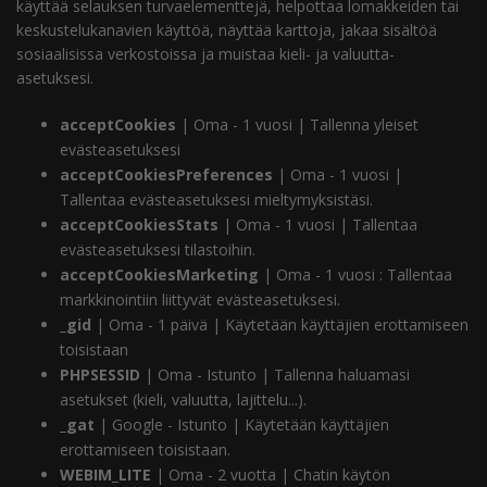
käyttää selauksen turvaelementtejä, helpottaa lomakkeiden tai
keskustelukanavien käyttöä, näyttää karttoja, jakaa sisältöä
sosiaalisissa verkostoissa ja muistaa kieli- ja valuutta-
asetuksesi.
acceptCookies
| Oma - 1 vuosi | Tallenna yleiset
evästeasetuksesi
acceptCookiesPreferences
| Oma - 1 vuosi |
Tallentaa evästeasetuksesi mieltymyksistäsi.
acceptCookiesStats
| Oma - 1 vuosi | Tallentaa
evästeasetuksesi tilastoihin.
acceptCookiesMarketing
| Oma - 1 vuosi : Tallentaa
markkinointiin liittyvät evästeasetuksesi.
_gid
| Oma - 1 päivä | Käytetään käyttäjien erottamiseen
toisistaan
PHPSESSID
| Oma - Istunto | Tallenna haluamasi
asetukset (kieli, valuutta, lajittelu...).
_gat
| Google - Istunto | Käytetään käyttäjien
erottamiseen toisistaan.
WEBIM_LITE
| Oma - 2 vuotta | Chatin käytön