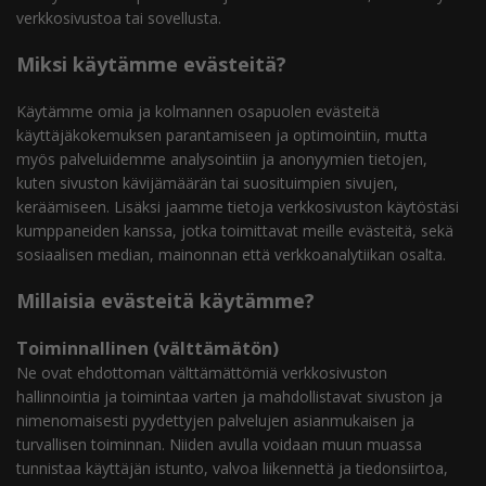
verkkosivustoa tai sovellusta.
Miksi käytämme evästeitä?
Käytämme omia ja kolmannen osapuolen evästeitä
käyttäjäkokemuksen parantamiseen ja optimointiin, mutta
myös palveluidemme analysointiin ja anonyymien tietojen,
kuten sivuston kävijämäärän tai suosituimpien sivujen,
keräämiseen. Lisäksi jaamme tietoja verkkosivuston käytöstäsi
kumppaneiden kanssa, jotka toimittavat meille evästeitä, sekä
sosiaalisen median, mainonnan että verkkoanalytiikan osalta.
Millaisia evästeitä käytämme?
Toiminnallinen (välttämätön)
Ne ovat ehdottoman välttämättömiä verkkosivuston
hallinnointia ja toimintaa varten ja mahdollistavat sivuston ja
nimenomaisesti pyydettyjen palvelujen asianmukaisen ja
turvallisen toiminnan. Niiden avulla voidaan muun muassa
tunnistaa käyttäjän istunto, valvoa liikennettä ja tiedonsiirtoa,