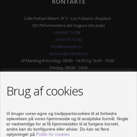
KONTAKTE
Calle Rafael Alberti, Nº 3 - Los Palacios (Rojales)
03179 Formentera del Segura (Alicante)
+34 966713198
+34 677575202
info@vivendix.es
antonio@vivendix.es
Af Mandag til torsdag : 09:00 - 14:00 Og 16:00 - 19:00
Fredag : 09:00 - 14:00
Brug af cookies
Vi bruger vores egne og tredjepartscookies til at forbedre
oplevelsen på vores hjemmeside og til analytiske formål. Nogle
er nødvendige for at få hjemmesiden til at fungere korrekt,
andre kan du konfigurere eller afvise. Du kan se flere
oplysninger på
Politik for cookies
FØLG OS