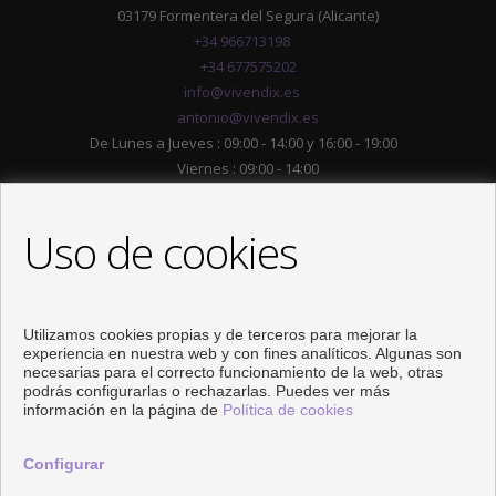
03179 Formentera del Segura (Alicante)
+34 966713198
+34 677575202
info@vivendix.es
antonio@vivendix.es
De Lunes a Jueves : 09:00 - 14:00 y 16:00 - 19:00
Viernes : 09:00 - 14:00
Uso de cookies
Utilizamos cookies propias y de terceros para mejorar la
experiencia en nuestra web y con fines analíticos. Algunas son
necesarias para el correcto funcionamiento de la web, otras
podrás configurarlas o rechazarlas. Puedes ver más
información en la página de
Política de cookies
SÍGUENOS
Configurar