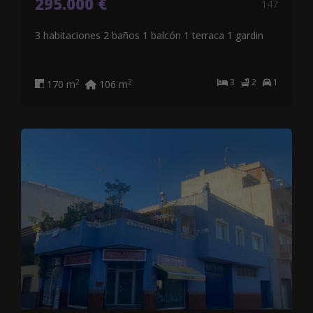
295.000 €
147
3 habitaciones 2 baños 1 balcón 1 terraca 1 gardin
3
2
1
2
2
170 m
106 m