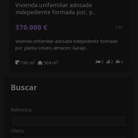
Vivienda unifamiliar adosada
indepediente formada por, p...
370.000 €
146
Vivienda unifamiliar adosada indepediente formada
por: planta sotano almacen: Garaje...
3
2
4
2
2
196 m
504 m
Buscar
Referencia
Oferta