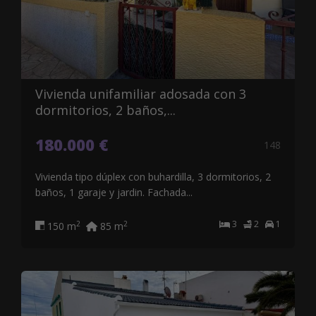
Vivienda unifamiliar adosada con 3
dormitorios, 2 baños,...
180.000 €
148
Vivienda tipo dúplex con buhardilla, 3 dormitorios, 2
baños, 1 garaje y jardin. Fachada...
3
2
1
2
2
150 m
85 m