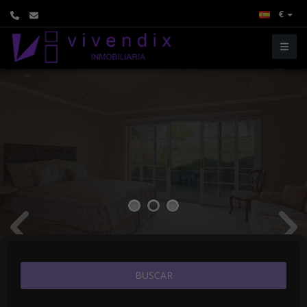
€
1
2
3
BUSCAR