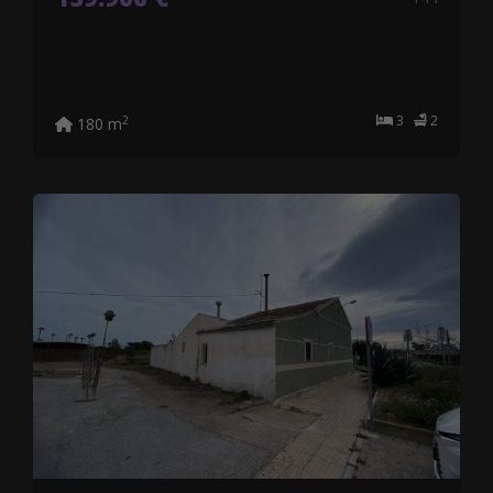
3
2
2
180 m