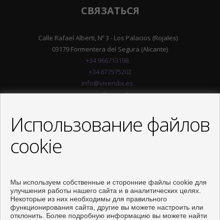
СВЯЗАТЬСЯ
Calle Rafael Alberti, Nº 3 - Los Palacios (Rojales)
03179 Formentera del Segura (Alicante)
+34 966713198
+34 677575202
info@vivendix.es
antonio@vivendix.es
от понедельник до Четверг : 09:00 - 14:00 и 16:00 - 19:00
Использование файлов
пятница : 09:00 - 14:00
cookie
Мы используем собственные и сторонние файлы cookie для
улучшения работы нашего сайта и в аналитических целях.
Некоторые из них необходимы для правильного
функционирования сайта, другие вы можете настроить или
отклонить. Более подробную информацию вы можете найти