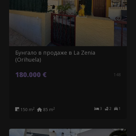
Бунгало в продаже в La Zenia
(Orihuela)
180.000 €
148
3
2
1
2
2
150 m
85 m