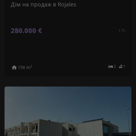
Дім на продаж в Rojales
280.000 €
175
2
1
2
156 m