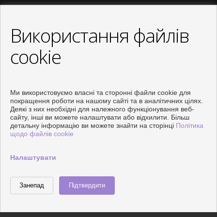
info@vivendix.es
antonio@vivendix.es
Використання файлів
Від Понеділок до Четвер : 09:00 - 14:00 і 16:00 - 19:00
П'ятниця : 09:00 - 14:00
cookie
Ми використовуємо власні та сторонні файли cookie для
покращення роботи на нашому сайті та в аналітичних цілях.
Деякі з них необхідні для належного функціонування веб-
сайту, інші ви можете налаштувати або відхилити. Більш
детальну інформацію ви можете знайти на сторінці
Політика
щодо файлів cookie
FOLLOW US
Налаштувати
Розроблено
Inmoenter