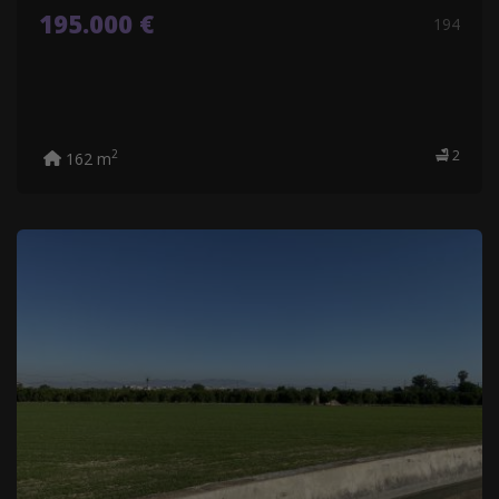
195.000 €
194
2
2
162 m