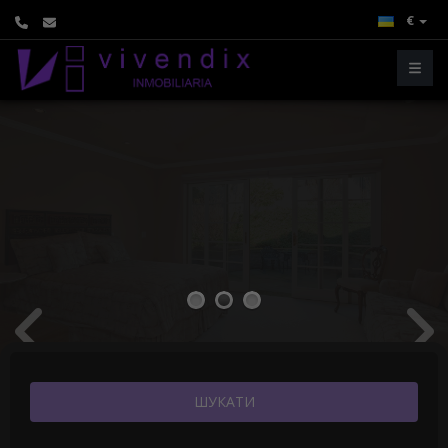
€
1
2
3
ШУКАТИ