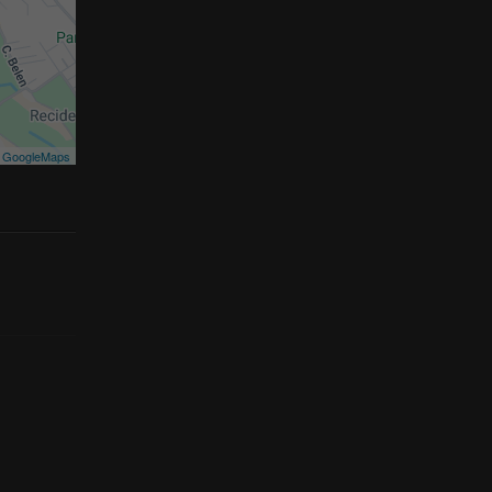
©
GoogleMaps