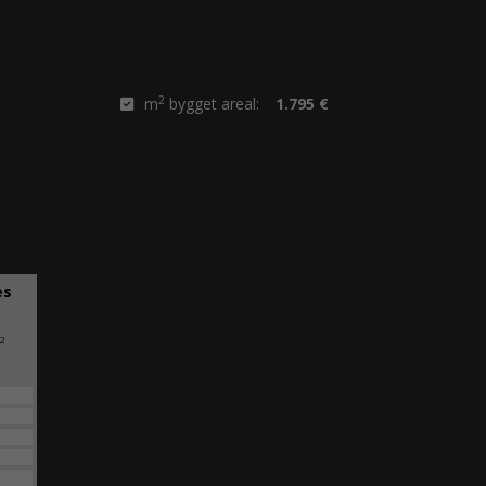
2
m
bygget areal:
1.795 €
es
2