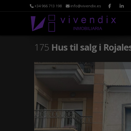
+34 966 713 198
info@vivendix.es
175
Hus til salg i Rojale