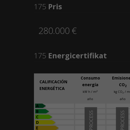
175
Pris
280.000 €
175
Energicertifikat
Consumo
Emision
CALIFICACIÓN
energía
CO
2
ENERGÉTICA
2
kW h / m
kg CO
/ m
2
año
año
A
B
IN PROCESS
IN PROCESS
C
D
E