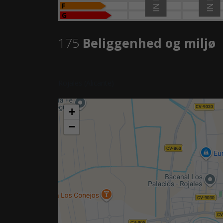
F
G
175
Beliggenhed og miljø
Rojales (Alicante)
+
−