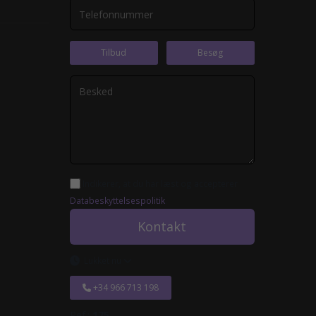
Tilbud
Besøg
Indikerer, at du har læst og accepterer
Databeskyttelsespolitik
.
Kontakt
Lukket nu
+34 966 713 198
Ref.:
175