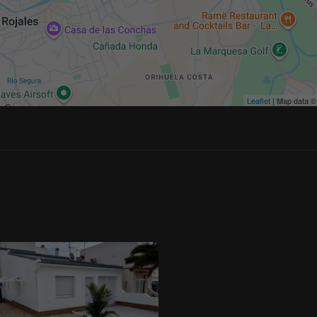
Leaflet
| Map data 