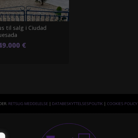
s til salg i Ciudad
uesada
49.000 €
DER.
RETSLIG MEDDELELSE
|
DATABESKYTTELSESPOLITIK
|
COOKIES POLICY