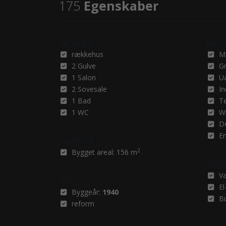
175
Egenskaber
Generelt
Udst
rækkehus
M
2 Gulve
G
1 Salon
U
2 Sovesale
In
1 Bad
Te
1 WC
Wi
D
En
Overflader
2
Bygget areal: 156 m
Servi
V
Stat
El
Byggeår:
1940
B
reform