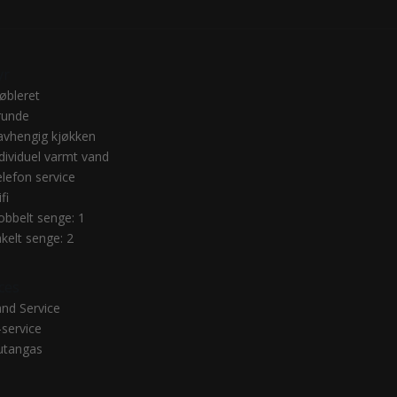
yr
øbleret
runde
avhengig kjøkken
dividuel varmt vand
lefon service
fi
obbelt senge: 1
kelt senge: 2
ces
and Service
-service
utangas