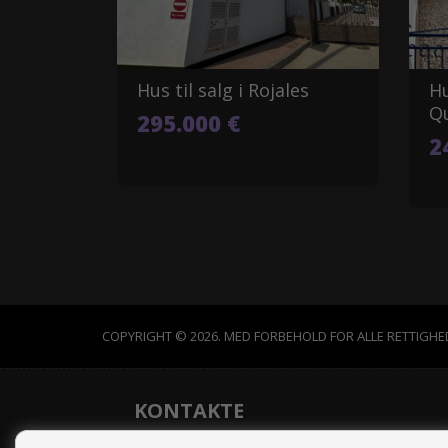
Hus til salg i Rojales
Hu
Q
295.000 €
2
COPYRIGHT © 2026. MED FORBEHOLD FOR ALLE RETTIGHE
KONTAKTE