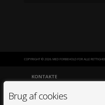
COPYRIGHT © 2026. MED FORBEHOLD FOR ALLE RETTIGHE
KONTAKTE
Calle Rafael Alberti, Nº 3 - Los Palacios (Rojales)
Brug af cookies
03179 Formentera del Segura (Alicante)
+34 966713198