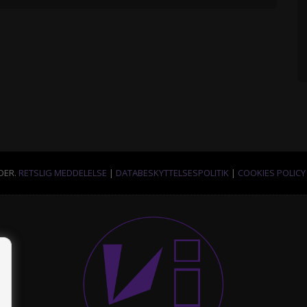
DER.
RETSLIG MEDDELELSE
|
DATABESKYTTELSESPOLITIK
|
COOKIES POLICY