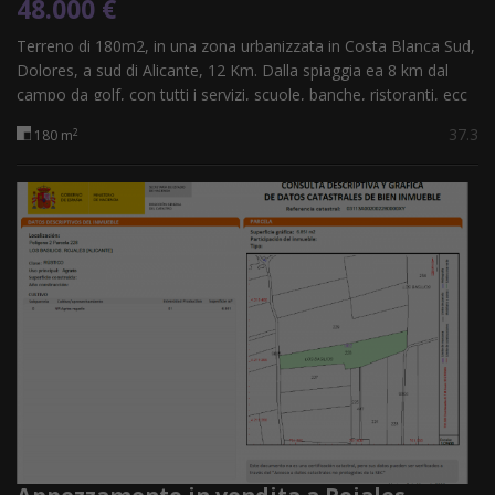
48.000 €
Terreno di 180m2, in una zona urbanizzata in Costa Blanca Sud,
Dolores, a sud di Alicante, 12 Km. Dalla spiaggia ea 8 km dal
campo da golf, con tutti i servizi, scuole, banche, ristoranti, ecc
... Ideale...
37.3
2
180 m