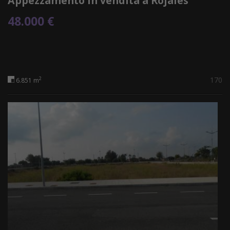
Appezzamento in vendita a Rojales
48.000 €
170
2
6.851 m