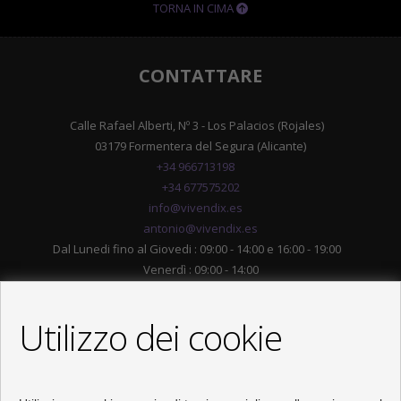
TORNA IN CIMA
CONTATTARE
Calle Rafael Alberti, Nº 3 - Los Palacios (Rojales)
03179 Formentera del Segura (Alicante)
+34 966713198
+34 677575202
info@vivendix.es
antonio@vivendix.es
Dal Lunedi fino al Giovedi : 09:00 - 14:00 e 16:00 - 19:00
Venerdì : 09:00 - 14:00
Utilizzo dei cookie