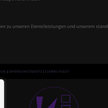
onen zu unseren Dienstleistungen und unserem ständi
EGAL
|
DATENSCHUTZGESETZ
|
COOKIES POLICY