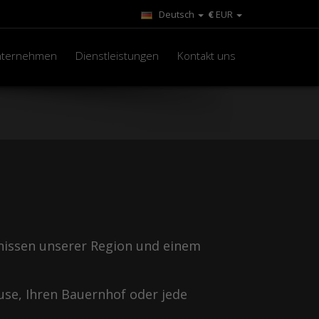
Deutsch
€
EUR
nternehmen
Dienstleistungen
Kontakt uns
issen unserer Region und einem
ause, Ihren Bauernhof oder jede